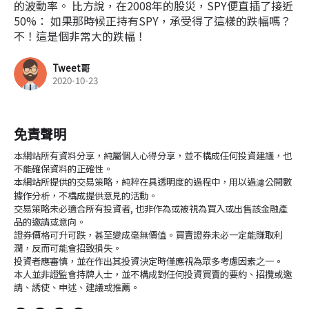
的波動率。 比方說，在2008年的股災，SPY便直插了接近
50%： 如果那時候正持有SPY，承受得了這樣的跌幅嗎？
不！這是個非常大的跌幅！
Tweet哥
2020-10-23
免責聲明
本網站所有資料分享，純屬個人心得分享，並不構成任何投資建議，也
不能確保資料的正確性。
本網站所提供的交易策略，純粹在具透明度的過程中，用以過濾公開數
據作分析，不構成提供意見的活動。
交易策略未必適合所有投資者, 也非作為或被視為買入或出售該金融產
品的邀請或意向。
證券價格可升可跌，甚至變成毫無價值。買賣證券未必一定能賺取利
潤，反而可能會招致損失。
投資者應審慎，並在作出其投資決定時僅應視為眾多考慮因素之一。
本人並非證監會持牌人士，並不構成對任何投資買賣的要約、招攬或邀
請、誘使、申述、建議或推薦。