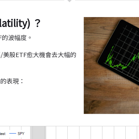
ility) ？
F的波幅度。
/美股ETF愈大機會去大幅的
年的表現：